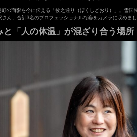
場町の面影を今に伝える「牧之通り（ぼくしどおり）」。雪国
訳さん、合計3名のプロフェッショナルな姿をカメラに収めま
みと「人の体温」が混ざり合う場所