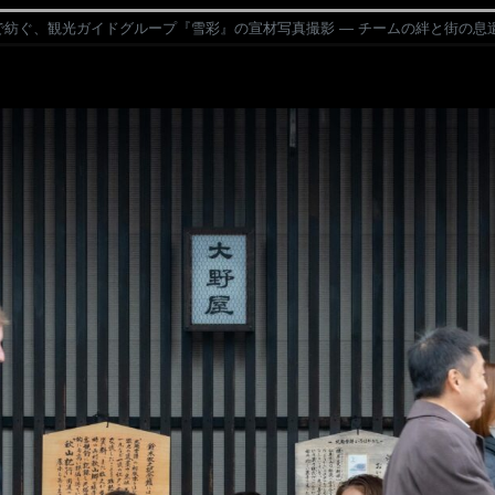
紡ぐ、観光ガイドグループ『雪彩』の宣材写真撮影 — チームの絆と街の息