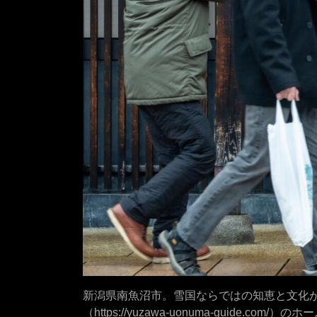
新潟県南魚沼市。雪国ならではの知恵と文化
（https://yuzawa-uonuma-guide.com/）
のホー