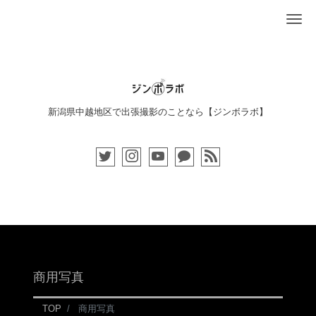
Me
新潟県中越地区で出張撮影のことなら【ジンボラボ】
商用写真
TOP
商用写真