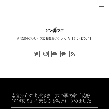
Me
新潟県中越地区で出張撮影のことなら【ジンボラボ】
南魚沼市の出張撮影｜六つ季の家「花彩
2024初冬」の美しさを写真に収めました