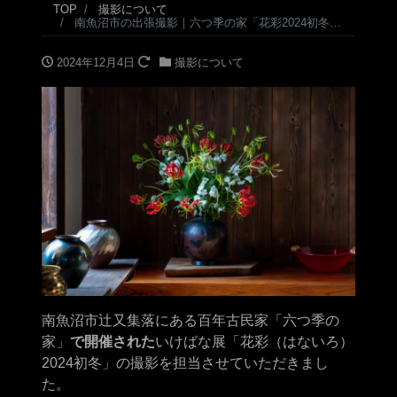
TOP
撮影について
南魚沼市の出張撮影｜六つ季の家「花彩2024初冬」の美しさを写真に収めました
2024年12月4日
撮影について
南魚沼市辻又集落にある百年古民家「六つ季の
家」
で開催された
いけばな展「花彩（はないろ）
2024初冬」の撮影を担当させていただきまし
た。