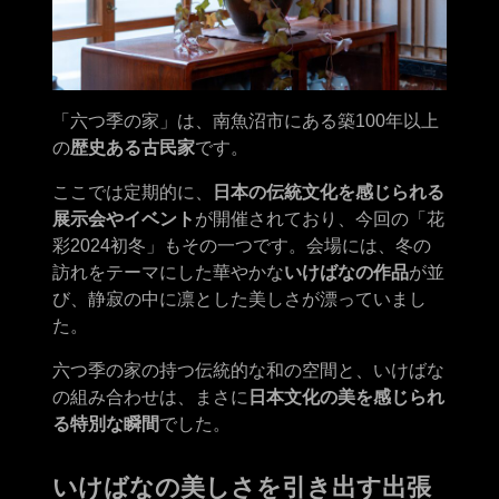
「六つ季の家」は、南魚沼市にある築100年以上
の
歴史ある古民家
です。
ここでは定期的に、
日本の伝統文化を感じられる
展示会やイベント
が開催されており、今回の「花
彩2024初冬」もその一つです。会場には、冬の
訪れをテーマにした華やかな
いけばなの作品
が並
び、静寂の中に凛とした美しさが漂っていまし
た。
六つ季の家の持つ伝統的な和の空間と、いけばな
の組み合わせは、まさに
日本文化の美を感じられ
る特別な瞬間
でした。
いけばなの美しさを引き出す出張