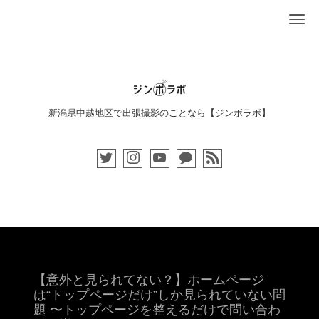
Me
新潟県中越地区で出張撮影のことなら【ジンボラボ】
【意外と見られてない？】ホームページ
は“トップページだけ”しか見られていない問
題 〜トップページを整えるだけで問い合わ