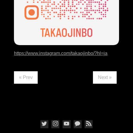
https://www.instagram.com/takaojinbo/?hl=ja
« Prev
Next »