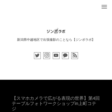
Me
新潟県中越地区で出張撮影のことなら【ジンボラボ】
【スマホカメラで広がる表現の世界】第4回
テーブルフォトワークショップin上町コテ
ジ