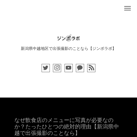
Me
新潟県中越地区で出張撮影のことなら【ジンボラボ】
なぜ飲食店のメニューに写真が必要なの
か？たったひとつの絶対的理由【新潟県中
越で出張撮影のことなら】