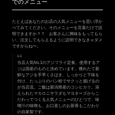
でのメニュー
たとえばあなたのお店の人気メニューを思い浮か
べてみてください。そのメニューを言葉だけで説
明できますか？？ お客さんに興味をもってもら
い、注文してもらえるように説明できなきゃダメ
ですからね〜。
当店人気No.1のアジフライ定食。使用するア
ジは国産のものと決めています。獲れたて新
鮮なアジを手早くさばき、しっかりと下味を
付け、たっぷりのパン粉でサクっと揚げるの
が当店流。ご飯は新潟県産のコシヒカリ。添
えられたマカロニサラダもマヨネーズからこ
だわってつくる人気メニューのひとつで、味
噌汁の味噌も、お口直しのお新香もこだわり
の自家製です。